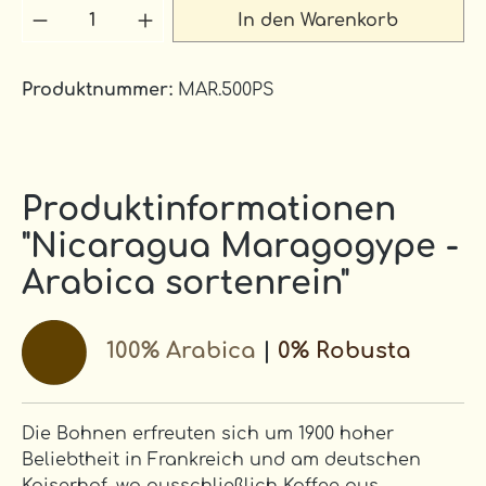
Produkt Anzahl: Gib den gewünschten 
In den Warenkorb
Produktnummer:
MAR.500PS
Produktinformationen
"Nicaragua Maragogype -
Arabica sortenrein"
100% Arabica
|
0% Robusta
Die Bohnen erfreuten sich um 1900 hoher
Beliebtheit in Frankreich und am deutschen