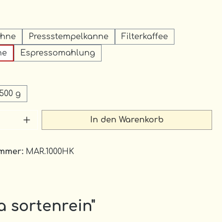
auswählen
ohne
Pressstempelkanne
Filterkaffee
ne
Espressomahlung
uswählen
500 g
 Anzahl: Gib den gewünschten Wert 
In den Warenkorb
ummer:
MAR.1000HK
 sortenrein"