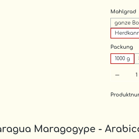
Mahlgrad
ganze B
Herdkan
a
Packung
1000 g
Produkt
Produktn
aragua Maragogype - Arabica