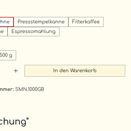
auswählen
ohne
Pressstempelkanne
Filterkaffee
ne
Espressomahlung
uswählen
500 g
 Anzahl: Gib den gewünschten Wert 
In den Warenkorb
ummer:
SMN.1000GB
chung"