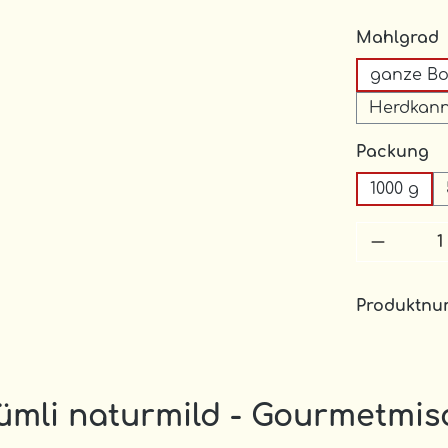
Mahlgrad
ganze B
Herdkan
a
Packung
1000 g
Produkt
Produktn
ümli naturmild - Gourmetmis