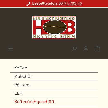
Bestelltelefon: 08191/985170
Zum Hauptinhalt springen
War
Kaffee
Zubehör
Rösterei
LEH
Kaffeefachgeschäft